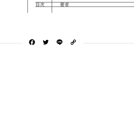
目次
著者
Facebook
Twitter
Line
Copy
Link