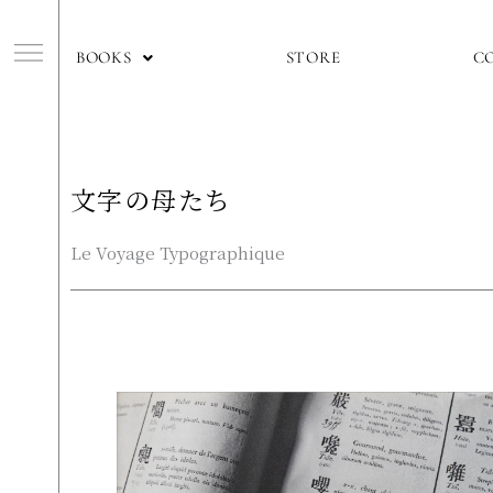
内
容
f
BOOKS
STORE
C
を
ス
キ
ッ
プ
文字の母たち
Le Voyage Typographique