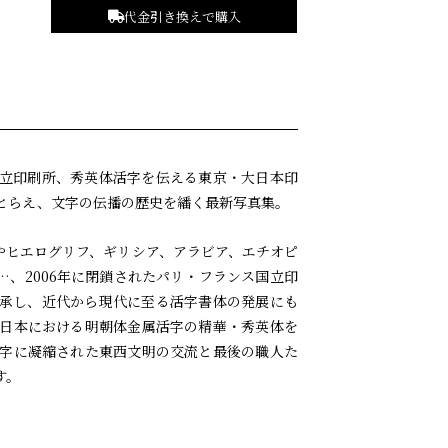
代金引き換えで購入
立印刷所、秀英体活字を伝える東京・大日本印
とらえ、文字の伝播の歴史を繙く最新写真集。
やヒエログリフ、ギリシア、アラビア、エチオピ
、2006年に閉鎖されたパリ・フランス国立印
承し、近代から現代に至る活字書体の発展にも
日本における明朝体金属活字の精華・秀英体を
字に凝縮された東西文明の交流と最後の職人た
す。