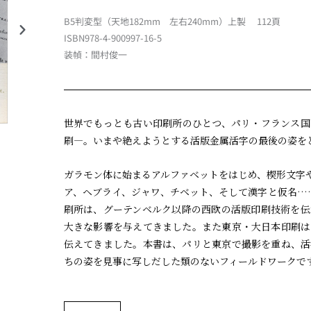
B5判変型（天地182mm 左右240mm）上製 112頁
ISBN978-4-900997-16-5
装幀：間村俊一
世界でもっとも古い印刷所のひとつ、パリ・フランス国
刷—。いまや絶えようとする活版金属活字の最後の姿を
ガラモン体に始まるアルファベットをはじめ、楔形文字
ア、ヘブライ、ジャワ、チベット、そして漢字と仮名……
刷所は、グーテンベルク以降の西欧の活版印刷技術を伝
大きな影響を与えてきました。また東京・大日本印刷は
伝えてきました。本書は、パリと東京で撮影を重ね、活
ちの姿を見事に写しだした類のないフィールドワークで