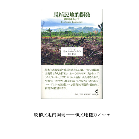
脱植民地的開発──植民地権力とマヤ