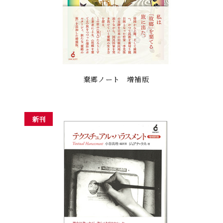
棄郷ノート 増補版
新刊