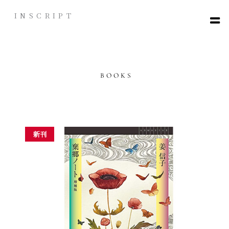
内
INSCRIPT
容
を
ス
キ
ッ
BOOKS
プ
新刊