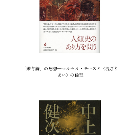
「贈与論」の思想─マルセル・モースと〈混ざり
あい〉の倫理