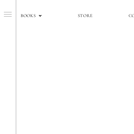
内
容
f
BOOKS
STORE
C
を
ス
キ
ッ
プ