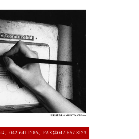
641-1286、FAXは042-657-8123