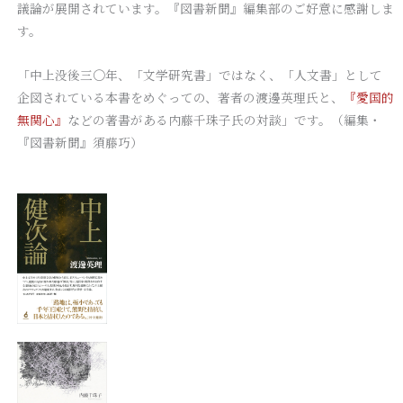
議論が展開されています。『図書新聞』編集部のご好意に感謝しま
す。
「中上没後三〇年、「文学研究書」ではなく、「人文書」として
企図されている本書をめぐっての、著者の渡邊英理氏と、
『愛国的
無関心』
などの著書がある内藤千珠子氏の対談」です。（編集・
『図書新聞』須藤巧）