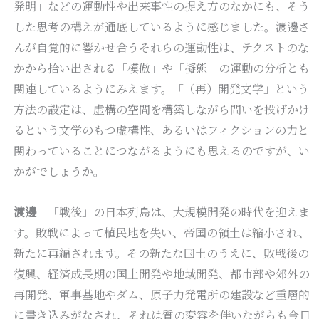
発明」などの運動性や出来事性の捉え方のなかにも、そう
した思考の構えが通底しているように感じました。渡邊さ
んが自覚的に響かせ合うそれらの運動性は、テクストのな
かから拾い出される「模倣」や「擬態」の運動の分析とも
関連しているようにみえます。「（再）開発文学」という
方法の設定は、虚構の空間を構築しながら問いを投げかけ
るという文学のもつ虚構性、あるいはフィクションの力と
関わっていることにつながるようにも思えるのですが、い
かがでしょうか。
渡邊
「戦後」の日本列島は、大規模開発の時代を迎えま
す。敗戦によって植民地を失い、帝国の領土は縮小され、
新たに再編されます。その新たな国土のうえに、敗戦後の
復興、経済成長期の国土開発や地域開発、都市部や郊外の
再開発、軍事基地やダム、原子力発電所の建設など重層的
に書き込みがなされ、それは質の変容を伴いながらも今日