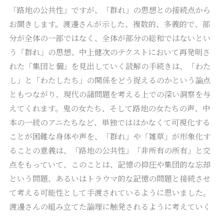
「路地の公共性」ですが、「群れ」の思想との接続点から
お聞きします。渡邊さんが示した、複数的、多義的で、部
分が全体の一部ではなく、全体が部分の総和ではないとい
う「群れ」の思想、中上健次のテクストにおいて再発明さ
れた「集団と個」を見出していく読解の手続きは、「わた
し」と「わたしたち」の関係をどう捉えるのかという論点
ともつながり、現代の諸問題を考える上での深い洞察を与
えてくれます。鬼の女たち、そして路地の女たちの声、中
本の一統のアニたちなど、単独でははかなくて可視化する
ことが困難な身体や声を、「群れ」や「雑草」が形象化す
ることの意義は、「路地の公共性」「非所有の所有」と交
点をもっていて、このことは、記憶の抑圧や集団的な忘却
という問題、あるいはトラウマ的な記憶の問題と接続させ
て考える可能性として手渡されているように思いました。
渡邊さんの組み立てた論理に触発されるように考えていく