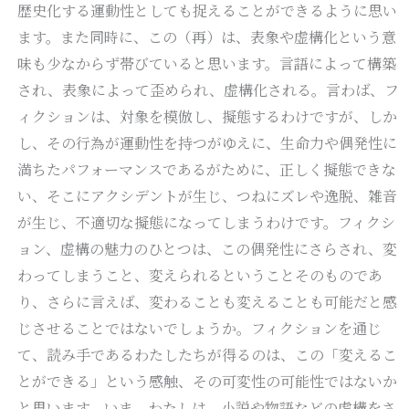
歴史化する運動性としても捉えることができるように思い
ます。また同時に、この（再）は、表象や虚構化という意
味も少なからず帯びていると思います。言語によって構築
され、表象によって歪められ、虚構化される。言わば、フ
ィクションは、対象を模倣し、擬態するわけですが、しか
し、その行為が運動性を持つがゆえに、生命力や偶発性に
満ちたパフォーマンスであるがために、正しく擬態できな
い、そこにアクシデントが生じ、つねにズレや逸脱、雑音
が生じ、不適切な擬態になってしまうわけです。フィクシ
ョン、虚構の魅力のひとつは、この偶発性にさらされ、変
わってしまうこと、変えられるということそのものであ
り、さらに言えば、変わることも変えることも可能だと感
じさせることではないでしょうか。フィクションを通じ
て、読み手であるわたしたちが得るのは、この「変えるこ
とができる」という感触、その可変性の可能性ではないか
と思います。いま、わたしは、小説や物語などの虚構をさ