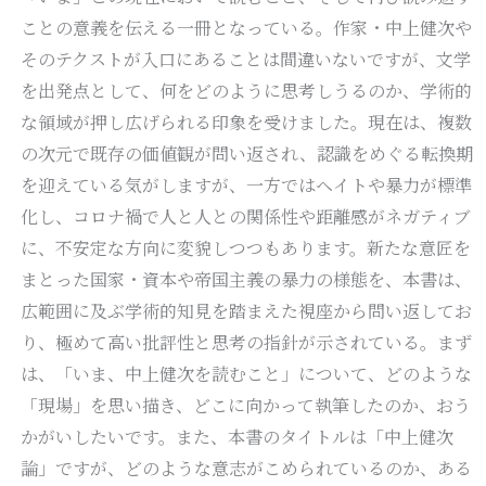
ことの意義を伝える一冊となっている。作家・中上健次や
そのテクストが入口にあることは間違いないですが、文学
を出発点として、何をどのように思考しうるのか、学術的
な領域が押し広げられる印象を受けました。現在は、複数
の次元で既存の価値観が問い返され、認識をめぐる転換期
を迎えている気がしますが、一方ではヘイトや暴力が標準
化し、コロナ禍で人と人との関係性や距離感がネガティブ
に、不安定な方向に変貌しつつもあります。新たな意匠を
まとった国家・資本や帝国主義の暴力の様態を、本書は、
広範囲に及ぶ学術的知見を踏まえた視座から問い返してお
り、極めて高い批評性と思考の指針が示されている。まず
は、「いま、中上健次を読むこと」について、どのような
「現場」を思い描き、どこに向かって執筆したのか、おう
かがいしたいです。また、本書のタイトルは「中上健次
論」ですが、どのような意志がこめられているのか、ある