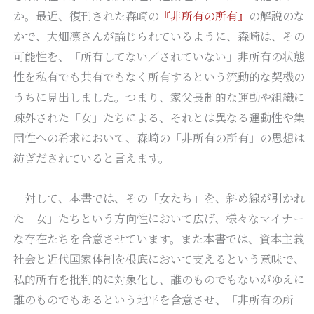
か。最近、復刊された森崎の
『非所有の所有』
の解説のな
かで、大畑凛さんが論じられているように、森崎は、その
可能性を、「所有してない／されていない」非所有の状態
性を私有でも共有でもなく所有するという流動的な契機の
うちに見出しました。つまり、家父長制的な運動や組織に
疎外された「女」たちによる、それとは異なる運動性や集
団性への希求において、森崎の「非所有の所有」の思想は
紡ぎだされていると言えます。
対して、本書では、その「女たち」を、斜め線が引かれ
た「女」たちという方向性において広げ、様々なマイナー
な存在たちを含意させています。また本書では、資本主義
社会と近代国家体制を根底において支えるという意味で、
私的所有を批判的に対象化し、誰のものでもないがゆえに
誰のものでもあるという地平を含意させ、「非所有の所