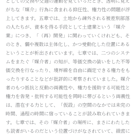
としての交換や交通の運動を見ていったとき、透明に見え
がちな「媒介」行為に含まれる抑圧性、権力性の問題が浮
上してきます。五章では、土地から疎外される被差別部落
の人たちが、資本を得る手段として土建業という「媒介
業」につき、「（再）開発」に関わっていくけれども、そ
のとき、個や複数は主体化し、かつ受動化した位置にある
ということが析出されています。七章では、二つのシステ
ムをまたぐ「媒介者」の知が、等価交換の装いをした不等
価交換を行なったり、境界線を自由に画定できる権力をも
ったりすることなどが批評的に考察されていました。媒介
者のもつ抵抗と反動の両義性や、権力を援助する可能性と
権力を告発・批判する可能性を同時に帯びるという両義性
は、潜在する力として、「仮設」の空間のなかでは未完の
時間、過程の時間に宿っていることが読み取られていきま
す。七章では、その「媒介者」の場所に、まさにわたした
ち読者がいるのだという位置づけがなされていて、緻密に