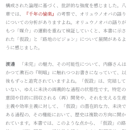
構成された論理に基づく、批評的な強度を感じました。八
章では、
『千年の愉楽』
の考察で、オリュウノオバの語り
についての分析がありますよね。オリュウノオバの語りが
もつ「媒介」の運動を重ねて検証していくと、本書に示さ
れた「仮設」と「路地のビジョン」について展開があるよ
うに感じました。
渡邊
「未完」の魅力、その可能性について、内藤さんは
かつて漱石の『明暗』に触れつつお書きになっていて、以
後もずっと追究されていますよね。「仮設」は、完結して
いない、ゆえに未決の両義的な過程の状態性です。特定の
意図や目的に回収される（再）開発や、それを支える生産
主義や効率主義に対して、「仮設」の潜在的な力、未決で
ある過程の、その権能において、歴史は複数の方向に開か
れています。本書では、このような点から、「仮設」の路