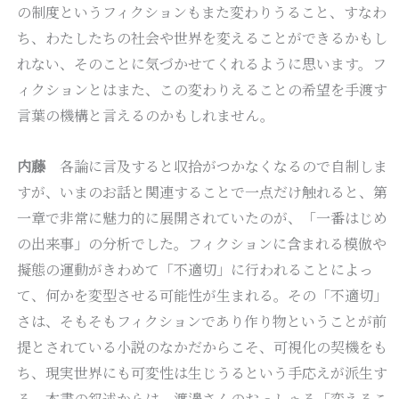
の制度というフィクションもまた変わりうること、すなわ
ち、わたしたちの社会や世界を変えることができるかもし
れない、そのことに気づかせてくれるように思います。フ
ィクションとはまた、この変わりえることの希望を手渡す
言葉の機構と言えるのかもしれません。
内藤
各論に言及すると収拾がつかなくなるので自制しま
すが、いまのお話と関連することで一点だけ触れると、第
一章で非常に魅力的に展開されていたのが、「一番はじめ
の出来事」の分析でした。フィクションに含まれる模倣や
擬態の運動がきわめて「不適切」に行われることによっ
て、何かを変型させる可能性が生まれる。その「不適切」
さは、そもそもフィクションであり作り物ということが前
提とされている小説のなかだからこそ、可視化の契機をも
ち、現実世界にも可変性は生じうるという手応えが派生す
る。本書の叙述からは、渡邊さんのおっしゃる「変えるこ