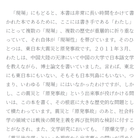
「現場」にもどると、本書は非常に長い時間をかけて書
かれた本であるために、ここには書き手である「わたし」
にとって複数の「現場」、複数の歴史が重層的に折り重な
っていて、それ自体が「現場性」を帯びています。そのひ
とつは、東日本大震災と原発事故です。２０１１年３月、
わたしは、中国大陸の天津にいて中国の大学で日本語文学
を教えながら、博士論文を書いていました。言わば、東北
にも東日本にもいない、そもそも日本列島にもいない、つ
まり、いわゆる「現場」にはいなかったわけですが、しか
し、この震災と「原発事故」という出来事が投げかける問
いは、この本を書く、その根底に大きな歴史的な問題とし
て横たわっています。震災と「原発事故」のあと、社会科
学の領域では戦後の開発主義を再び批判的な検討に付すこ
とがなされ、また、文学研究においても、「原爆文学」や
「震災後文学」といった視座から出来事への問いが深めら