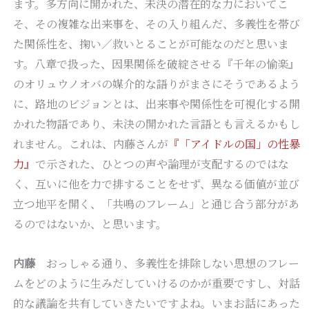
ます。多方向に開かれた、未決の潜在的な力においてこ
そ、その複雑な出来事を、その入り組んだ、多義性を帯び
た関係性を、掬い／救いとることが可能なのだと思いま
す。八章で扱った、因果関係を破綻させる『千年の愉楽』
のオリュウノオバの媒介的な語りがまさにそうであるよう
に、路地のビジョンとは、出来事や関係性を可視化する開
かれた物語であり、未決の開かれた言語とも言えるかもし
れません。これは、内藤さんが
『「アイドルの国」の性暴
力』
で示された、ひとつの声や論理が支配するのではな
く、互いに他を力で排することをせず、異なる価値が並び
立つ地平を開く、「共鳴のフレーム」と通じ合う部分があ
るのではないか、と思います。
内藤
おっしゃる通り、多義性を排除しない思想のフレー
ムをどのように生みだしていけるのかが重要ですし、対話
的な議論を共有していきたいですよね。いまお話にあった