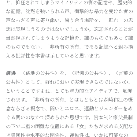
と、抑圧されてしまうマイノリティの側の記憶や、歴史的
な記憶、沈黙を強いられる声、衝撃的な暴力を受けた者の
声ならざる声に寄り添い、隣り合う場所を、「群れ」の思
想は実現しうるのではないでしょうか。忘却されることが
当然視されてしまうような記憶を、誰のものでもあって誰
のものでもない、「非所有の所有」である記憶へと組み換
える批評性を本書は示していると思います。
渡邊
〈路地の公共性〉を、〈記憶の公共性〉、〈言葉の
公共性〉として、群れにおいて実現できるのではないか、
ということですよね。とても魅力的なアイディアで、触発
されます。「非所有の所有」とはもともとは森崎和江の概
念ならざる概念で、闘いとエロス、運動とジェンダーをめ
ぐる問いのなかで深められた思想です。資本制と家父長制
の下で二重の困難な位置にある「女」たちが求める支配な
き集団性や水平的な関係性、運動性は、いかに可能なの