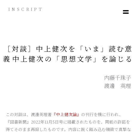
内
INSCRIPT
容
を
ス
キ
ッ
プ
［対談］中上健次を「いま」読む意
義――中上健次の「思想文学」を論じる
内藤千珠子
渡邊 英理
この対談は、渡邊英理著
『中上健次論』
の刊行を機に行われ、
『図書新聞』2022年11月5日号に掲載されたものを、同紙の許諾を
得てそのまま再録したものです。内容に鋭く踏み込む精緻で真摯な