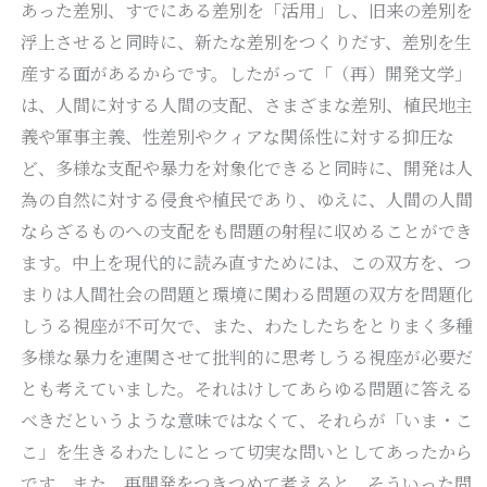
あった差別、すでにある差別を「活用」し、旧来の差別を
浮上させると同時に、新たな差別をつくりだす、差別を生
産する面があるからです。したがって「（再）開発文学」
は、人間に対する人間の支配、さまざまな差別、植民地主
義や軍事主義、性差別やクィアな関係性に対する抑圧な
ど、多様な支配や暴力を対象化できると同時に、開発は人
為の自然に対する侵食や植民であり、ゆえに、人間の人間
ならざるものへの支配をも問題の射程に収めることができ
ます。中上を現代的に読み直すためには、この双方を、つ
まりは人間社会の問題と環境に関わる問題の双方を問題化
しうる視座が不可欠で、また、わたしたちをとりまく多種
多様な暴力を連関させて批判的に思考しうる視座が必要だ
とも考えていました。それはけしてあらゆる問題に答える
べきだというような意味ではなくて、それらが「いま・こ
こ」を生きるわたしにとって切実な問いとしてあったから
です。また、再開発をつきつめて考えると、そういった問