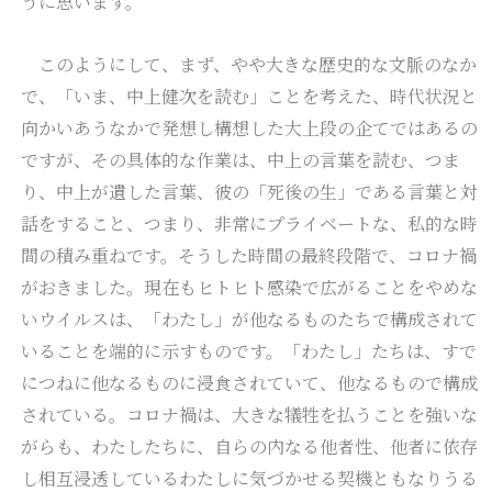
うに思います。
このようにして、まず、やや大きな歴史的な文脈のなか
で、「いま、中上健次を読む」ことを考えた、時代状況と
向かいあうなかで発想し構想した大上段の企てではあるの
ですが、その具体的な作業は、中上の言葉を読む、つま
り、中上が遺した言葉、彼の「死後の生」である言葉と対
話をすること、つまり、非常にプライベートな、私的な時
間の積み重ねです。そうした時間の最終段階で、コロナ禍
がおきました。現在もヒトヒト感染で広がることをやめな
いウイルスは、「わたし」が他なるものたちで構成されて
いることを端的に示すものです。「わたし」たちは、すで
につねに他なるものに浸食されていて、他なるもので構成
されている。コロナ禍は、大きな犠牲を払うことを強いな
がらも、わたしたちに、自らの内なる他者性、他者に依存
し相互浸透しているわたしに気づかせる契機ともなりうる