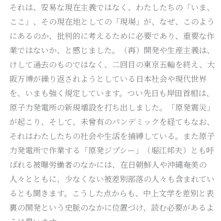
それは、安易な現在主義ではなく、わたしたちの「いま、
ここ」、その現在地としての「現場」が、なぜ、このよう
にあるのか、批判的に考えるために必要であり、重要な作
業ではないか、と感じました。（再）開発や生産主義は、
けして過去のものではなく、二回目の東京五輪を終え、大
阪万博が繰り返されようとしている日本社会や現代世界
を、いまも強く規定しています。つい先日も岸田首相は、
原子力発電所の新規増設を打ち出しました。「原発震災」
が起こり、そして、未曾有のパンデミックを経てもなお、
それはわたしたちの社会や生活を捕縛している。また原子
力発電所で作業する「原発ジプシー」（堀江邦夫）とも呼
ばれる被曝労働者のなかには、在日朝鮮人や沖縄奄美の
人々とともに、少なくない被差別部落の人々も含まれてい
るとも聞きます。こうした点からも、中上文学を差別と表
裏の開発という史脈のなかに位置づけ、読む必要があるよ