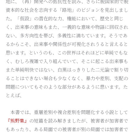
地に、（再）開発への抵抗性を読み、さらに脱国家的で脱
資本的な社会を志向する「路地」のビジョンを見出しまし
た。「仮設」の潜在的な力、権能において、歴史と同じ
く、出来事の意味もまた、一義的な意味や物語に回収され
ない、多方向性を帯び、多義性に満ちています。そうであ
るからこそ、出来事や関係性が可視化されうると言えると
思います。というのも、この世界はそれほどに単純でもな
く、むしろ複雑で入り組んでいて、そこに起こる出来事も
また単純明快ではない、白黒はっきりした二元論で割り切
ることはできない場合も少なくなく、暴力や差別、支配の
問題についてもそのような部分があるように思います。た
とえば、
本書では、重層差別や複合差別を問題化する小説として
『熊野集』
の短篇を読み解きましたが、被害者が加害者で
もあったり、ある局面での被害者が別の局面では加害者で