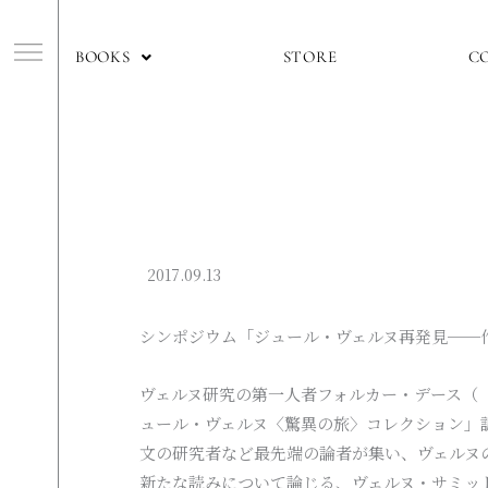
内
容
f
BOOKS
STORE
C
を
ス
キ
ッ
プ
2017.09.13
シンポジウム「ジュール・ヴェルヌ再発見──
ヴェルヌ研究の第一人者フォルカー・デース（
ュール・ヴェルヌ〈驚異の旅〉コレクション」
文の研究者など最先端の論者が集い、ヴェルヌ
新たな読みについて論じる、ヴェルヌ・サミッ