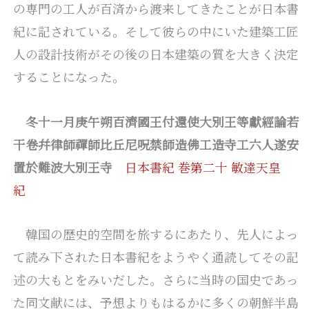
の専門の工人が百済から渡来してきたことが日本書
紀に記されている。そして彼らの中にいた建築工匠
人の設計技術がその後の日本建築の質を大きく決定
することになった。
冬十一月庚午朔百濟國王付還使大別王等獻經論若
干卷
幷
律師禪師比丘尼呪禁師造佛工造寺工六人遂安
置於難波大別王寺
日本書紀 巻第二十 敏達天皇
紀
韓国の歴史的空間を旅するにあたり、先人によっ
て読み下された日本書紀をようやく通読してその記
述の大もとをみいだした。さらに当時の国史であっ
た同文献には、予想よりもはるかに多くの朝鮮半島