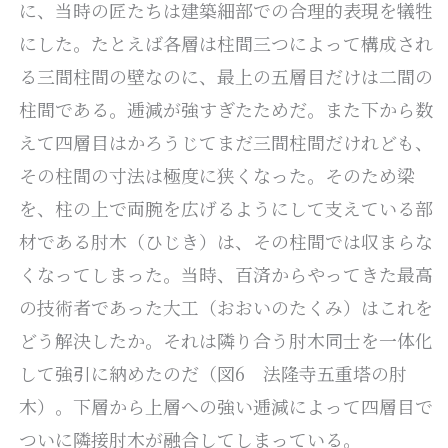
に、当時の匠たちは建築細部での合理的表現を犠牲
にした。たとえば各層は柱間三つによって構成され
る三間柱間の壁なのに、最上の五層目だけは二間の
柱間である。逓減が強すぎたためだ。また下から数
えて四層目はかろうじてまだ三間柱間だけれども、
その柱間の寸法は極度に狭くなった。そのため梁
を、柱の上で両腕を広げるようにして支えている部
材である肘木（ひじき）は、その柱間では収まらな
くなってしまった。当時、百済からやってきた最高
の技術者であった大工（おおいのたくみ）はこれを
どう解決したか。それは隣り合う肘木同士を一体化
して強引に納めたのだ（図6 法隆寺五重塔の肘
木）。下層から上層への強い逓減によって四層目で
ついに隣接肘木が融合してしまっている。