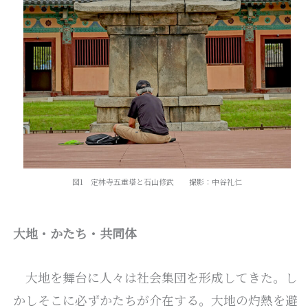
図1 定林寺五重塔と石山修武 撮影：中谷礼仁
大地・かたち・共同体
大地を舞台に人々は社会集団を形成してきた。し
かしそこに必ずかたちが介在する。大地の灼熱を避