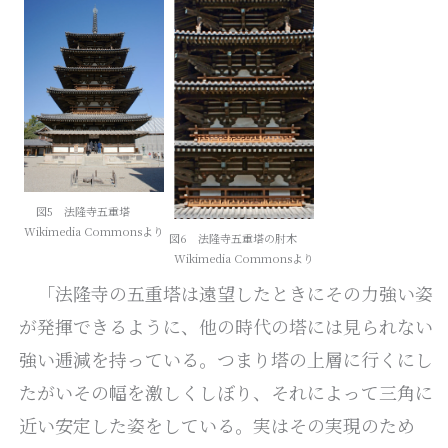
図5 法隆寺五重塔
Wikimedia Commonsより
図6 法隆寺五重塔の肘木
Wikimedia Commonsより
「法隆寺の五重塔は遠望したときにその力強い姿
が発揮できるように、他の時代の塔には見られない
強い逓減を持っている。つまり塔の上層に行くにし
たがいその幅を激しくしぼり、それによって三角に
近い安定した姿をしている。実はその実現のため