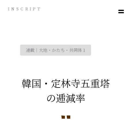
内
INSCRIPT
容
を
ス
キ
ッ
プ
連載｜大地・かたち・共同体 1
韓国・定林寺五重塔
の逓減率