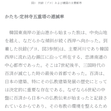
図3 扶餘（プヨ）および韓国の主要都市
かたち-定林寺五重塔の逓減率
韓国東南岸の釜山港から始まった旅は、中央山地
を越え、なだらかな傾斜が続く西岸へ向かった。到
着した扶餘(プヨ、図3参照)は、主要河川であり韓国
西岸に流れ込む錦江に沿って所在する、忠清南道の
中心都市であった。そこは7世紀後半、三国時代の
百済が滅亡した時の最後の首都であった。百済は、
日本の建築、特にその仏教建築発展の歴史にとって
は決定的に重要な存在である。なぜなら6世紀の中
盤に百済から日本への仏教伝来が始まったと記録さ
れているからであり、その布教の環境を整えるため