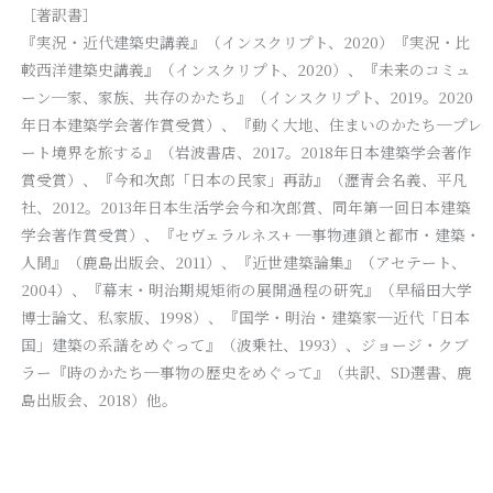
［著訳書］
『実況・近代建築史講義』（インスクリプト、2020）『実況・比
較西洋建築史講義』（インスクリプト、2020）、『未来のコミュ
ーン─家、家族、共存のかたち』（インスクリプト、2019。2020
年日本建築学会著作賞受賞）、『動く大地、住まいのかたち─プレ
ート境界を旅する』（岩波書店、2017。2018年日本建築学会著作
賞受賞）、『今和次郎「日本の民家」再訪』（瀝青会名義、平凡
社、2012。2013年日本生活学会今和次郎賞、同年第一回日本建築
学会著作賞受賞）、『セヴェラルネス+ ─事物連鎖と都市・建築・
人間』（鹿島出版会、2011）、『近世建築論集』（アセテート、
2004）、『幕末・明治期規矩術の展開過程の研究』（早稲田大学
博士論文、私家版、1998）、『国学・明治・建築家─近代「日本
国」建築の系譜をめぐって』（波乗社、1993）、ジョージ・クブ
ラー『時のかたち─事物の歴史をめぐって』（共訳、SD選書、鹿
島出版会、2018）他。