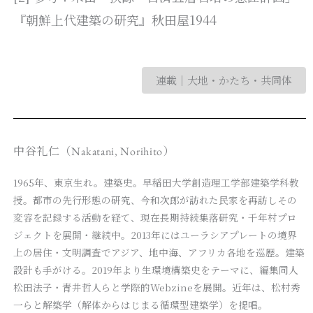
『朝鮮上代建築の研究』秋田屋1944
連載｜大地・かたち・共同体
中谷礼仁（Nakatani, Norihito）
1965年、東京生れ。建築史。早稲田大学創造理工学部建築学科教
授。都市の先行形態の研究、今和次郎が訪れた民家を再訪しその
変容を記録する活動を経て、現在長期持続集落研究・千年村プロ
ジェクトを展開・継続中。2013年にはユーラシアプレートの境界
上の居住・文明調査でアジア、地中海、アフリカ各地を巡歴。建築
設計も手がける。2019年より生環境構築史をテーマに、編集同人
松田法子・青井哲人らと学際的Webzineを展開。近年は、松村秀
一らと解築学（解体からはじまる循環型建築学）を提唱。