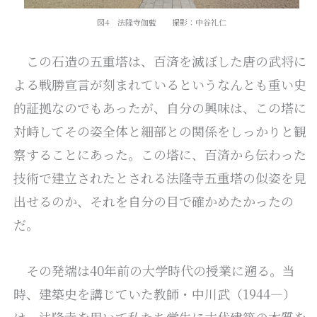
図4 法隆寺伽藍 撮影：中谷礼仁
この石造の五重塔は、百済を滅ぼした唐の武将に
よる戦勝宣言が刻まれているというなんとも重い史
的証拠なのでもあったが、自分の興味は、この塔に
対峙してその姿全体と細部との関係をしっかりと観
察することにあった。この塔に、百済から伝わった
技術で建立されたとされる法隆寺五重塔の似姿を見
出せるのか、それを自分の目で確かめたかったの
だ。
その発端は40年前の大学時代の授業に遡る。当
時、建築史を講じていた教師・中川武（1944―）
は、法隆寺を用いて私たち学生に古代建築の本質を